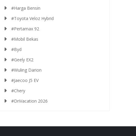
#Harga Bensin
#Toyota Veloz Hybrid
#Pertamax 92
#Mobil Bekas
#Byd
#Geely EX2
#Wuling Darion
#Jaecoo J5 EV
#Chery
#DriVacation 2026