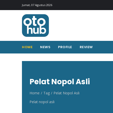
Otohub.co
Portal berita otomotif Indonesia terkini
Jumat, 07 Agustus 2026
HOME
NEWS
PROFILE
REVIEW
Pelat Nopol Asli
Home
Tag
Pelat Nopol Asli
Pelat nopol asli