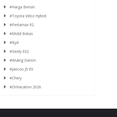
#Harga Bensin
#Toyota Veloz Hybrid
#Pertamax 92
#Mobil Bekas
#Byd
#Geely EX2
#Wuling Darion
#Jaecoo J5 EV
#Chery
#DriVacation 2026