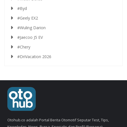
#Byd
#Geely EX2
#Wuling Darion
#Jaecoo J5 EV
#Chery
#DriVacation 2026
Otohub.co adalah Portal Berita Otomotif Seputar Test, Tips,
Knowledge, News, Bursa, Spesialis dan Profil (Persona).