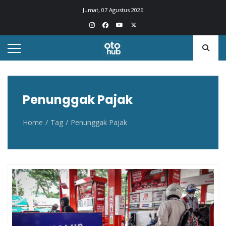
Otohub.co
Portal berita otomotif Indonesia terkini
Jumat, 07 Agustus 2026
Penunggak Pajak
Home
Tag
Penunggak Pajak