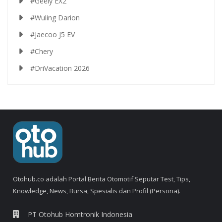
#Geely EX2
#Wuling Darion
#Jaecoo J5 EV
#Chery
#DriVacation 2026
Otohub.co adalah Portal Berita Otomotif Seputar Test, Tips,
Knowledge, News, Bursa, Spesialis dan Profil (Persona).
PT Otohub Homtronik Indonesia