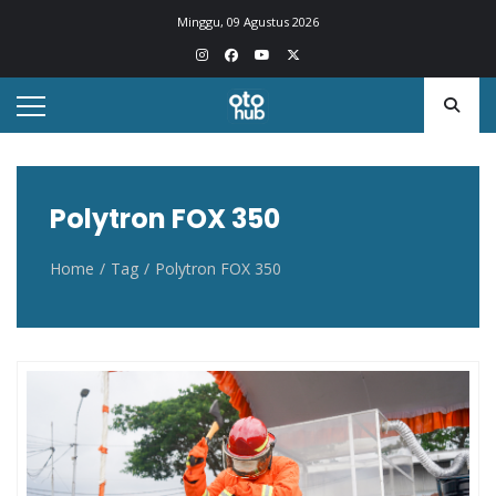
Otohub.co
Portal berita otomotif Indonesia terkini
Minggu, 09 Agustus 2026
Polytron FOX 350
Home
Tag
Polytron FOX 350