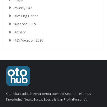
#Geely EX2
#Wuling Darion
#Jaecoo J5 EV
#Chery
#DriVacation 2026
Otohub.co adalah Portal Berita Otomotif Seputar Test, Tips,
Knowledge, News, Bursa, Spesialis dan Profil (Persona).