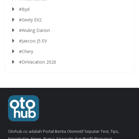
#Byd
#Geely EX2
#Wuling Darion
#Jaecoo J5 EV
#Chery
#DriVacation 2026
Otohub.co adalah Portal Berita Otomotif Seputar Test, Tips,
Knowledge, News, Bursa, Spesialis dan Profil (Persona).