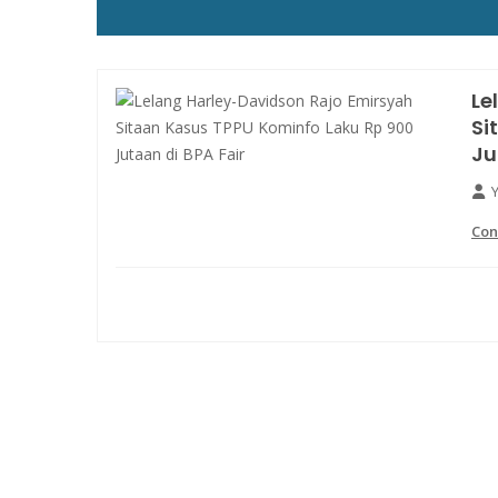
Le
Si
Ju
Con