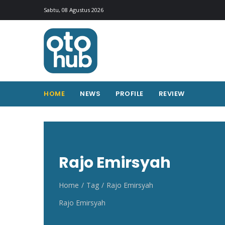
Otohub.co
Portal berita otomotif Indonesia terkini
Sabtu, 08 Agustus 2026
HOME
NEWS
PROFILE
REVIEW
Rajo Emirsyah
Home
Tag
Rajo Emirsyah
Rajo Emirsyah