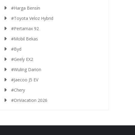
#Harga Bensin
#Toyota Veloz Hybrid
#Pertamax 92
#Mobil Bekas
#Byd
#Geely EX2
#Wuling Darion
#Jaecoo J5 EV
#Chery
#DriVacation 2026