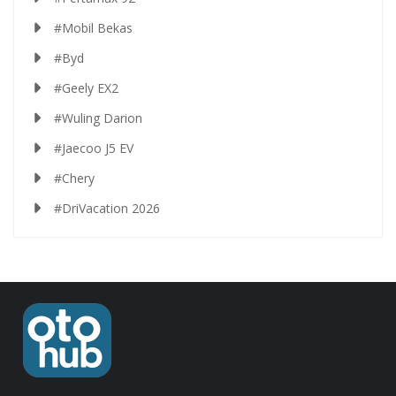
#Mobil Bekas
#Byd
#Geely EX2
#Wuling Darion
#Jaecoo J5 EV
#Chery
#DriVacation 2026