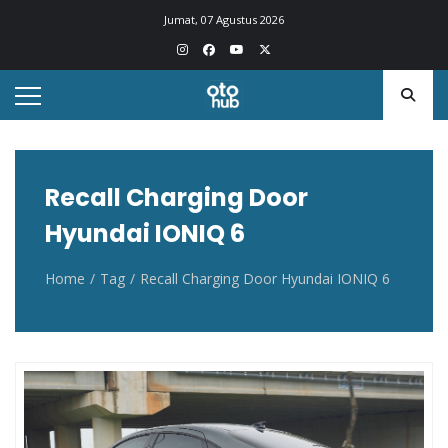
Otohub.co
Portal berita otomotif Indonesia terkini
Jumat, 07 Agustus 2026
Recall Charging Door
Hyundai IONIQ 6
Home
Tag
Recall Charging Door Hyundai IONIQ 6