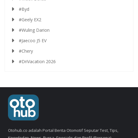
#Byd
#Geely EX2
#Wuling Darion
#Jaecoo J5 EV
#Chery
#DriVacation 2026
Otohub.co adalah Portal Berita Otomotif Seputar Test, Tips,
Knowledge, News, Bursa, Spesialis dan Profil (Persona).