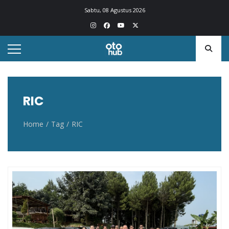
Otohub.co
Portal berita otomotif Indonesia terkini
Sabtu, 08 Agustus 2026
RIC
Home
Tag
RIC