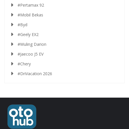
#Pertamax 92
#Mobil Bekas
#Byd
#Geely EX2
#Wuling Darion
#Jaecoo J5 EV
#Chery
#DriVacation 2026