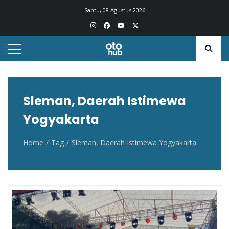
Otohub.co
Portal berita otomotif Indonesia terkini
Sabtu, 08 Agustus 2026
Sleman, Daerah Istimewa
Yogyakarta
Home
Tag
Sleman, Daerah Istimewa Yogyakarta