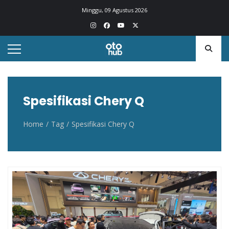
Otohub.co
Portal berita otomotif Indonesia terkini
Minggu, 09 Agustus 2026
Spesifikasi Chery Q
Home
Tag
Spesifikasi Chery Q