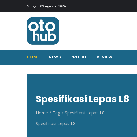
Otohub.co
Portal berita otomotif Indonesia terkini
Minggu, 09 Agustus 2026
HOME
NEWS
PROFILE
REVIEW
Spesifikasi Lepas L8
Home
Tag
Spesifikasi Lepas L8
Spesifikasi Lepas L8