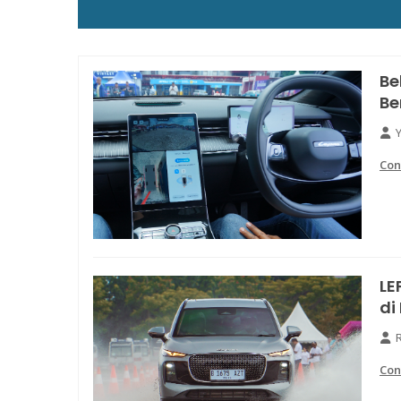
Be
Be
Con
LE
di
Con