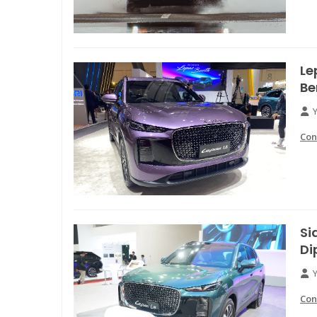
Le
Be
Con
Si
Di
Con