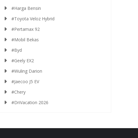
#Harga Bensin
#Toyota Veloz Hybrid
#Pertamax 92
#Mobil Bekas
#Byd
#Geely EX2
#Wuling Darion
#Jaecoo J5 EV
#Chery
#DriVacation 2026