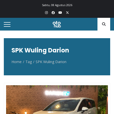
Otohub.co
Portal berita otomotif Indonesia terkini
Sabtu, 08 Agustus 2026
SPK Wuling Darion
Home
Tag
SPK Wuling Darion