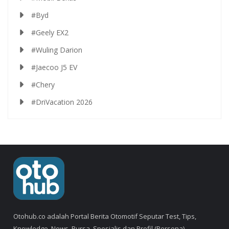
#Byd
#Geely EX2
#Wuling Darion
#Jaecoo J5 EV
#Chery
#DriVacation 2026
Otohub.co adalah Portal Berita Otomotif Seputar Test, Tips,
Knowledge, News, Bursa, Spesialis dan Profil (Persona).