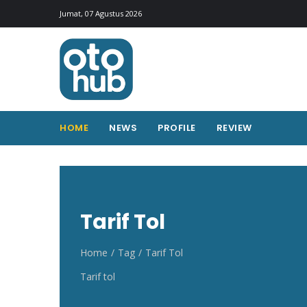
Otohub.co
Portal berita otomotif Indonesia terkini
Jumat, 07 Agustus 2026
HOME
NEWS
PROFILE
REVIEW
Tarif Tol
Home
Tag
Tarif Tol
Tarif tol