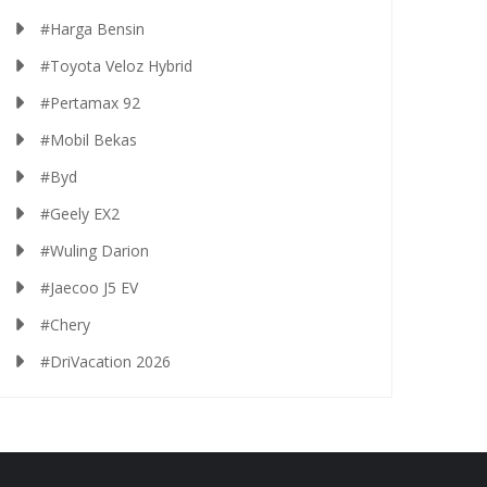
#Harga Bensin
#Toyota Veloz Hybrid
#Pertamax 92
#Mobil Bekas
#Byd
#Geely EX2
#Wuling Darion
#Jaecoo J5 EV
#Chery
#DriVacation 2026