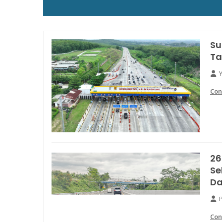
Su
Ta
Con
26
Se
Da
Con