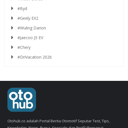
#Byd
#Geely EX2
#Wuling Darion
#Jaecoo J5 EV
#Chery
#DriVacation 2026
Otohub.co adalah Portal Berita Otomotif Seputar Test, Tips,
Knowledge, News, Bursa, Spesialis dan Profil (Persona).