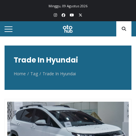
Otohub.co
Portal berita otomotif Indonesia terkini
Minggu, 09 Agustus 2026
Trade In Hyundai
Home
Tag
Trade In Hyundai