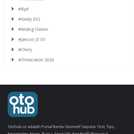
#Byd
#Geely EX2
#Wuling Darion
#Jaecoo J5 EV
#Chery
#DriVacation 2026
Otohub.co adalah Portal Berita Otomotif Seputar Test, Tips,
Knowledge, News, Bursa, Spesialis dan Profil (Persona).