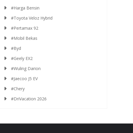
#Harga Bensin
#Toyota Veloz Hybrid
#Pertamax 92
#Mobil Bekas
#Byd
#Geely EX2
#Wuling Darion
#Jaecoo J5 EV
#Chery
#DriVacation 2026