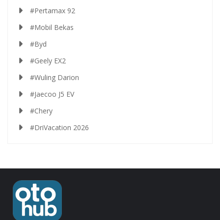
#Pertamax 92
#Mobil Bekas
#Byd
#Geely EX2
#Wuling Darion
#Jaecoo J5 EV
#Chery
#DriVacation 2026