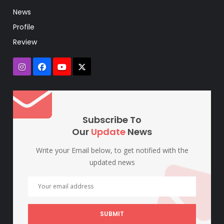
News
Profile
Review
Subscribe To
Our
Update
News
Write your Email below, to get notified with the
updated news
SUBMIT