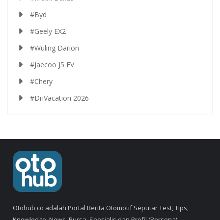
#Byd
#Geely EX2
#Wuling Darion
#Jaecoo J5 EV
#Chery
#DriVacation 2026
Otohub.co adalah Portal Berita Otomotif Seputar Test, Tips,
Knowledge, News, Bursa, Spesialis dan Profil (Persona).