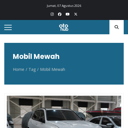
Otohub.co
Portal berita otomotif Indonesia terkini
Jumat, 07 Agustus 2026
Mobil Mewah
Home
Tag
Mobil Mewah