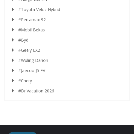
#Toyota Veloz Hybrid
#Pertamax 92
#Mobil Bekas
#Byd
#Geely EX2
#Wuling Darion
#Jaecoo J5 EV
#Chery
#DriVacation 2026