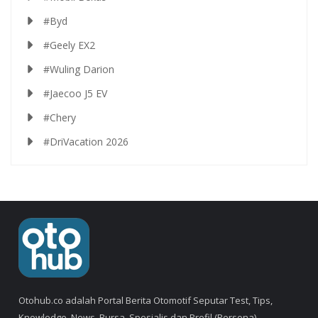
#Byd
#Geely EX2
#Wuling Darion
#Jaecoo J5 EV
#Chery
#DriVacation 2026
Otohub.co adalah Portal Berita Otomotif Seputar Test, Tips,
Knowledge, News, Bursa, Spesialis dan Profil (Persona).