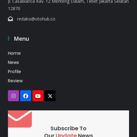
Jl. Casablanca Kav. 12 Menteng Dalam, Tebet Jakarta Selatan
12870
redaksi@otohub.co
Menu
Home
News
Profile
Review
Subscribe To
Our
Update
News