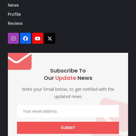
News
Profile
Review
Subscribe To
Our
Update
News
Write your Email below, to get notified with the
updated news
SUBMIT