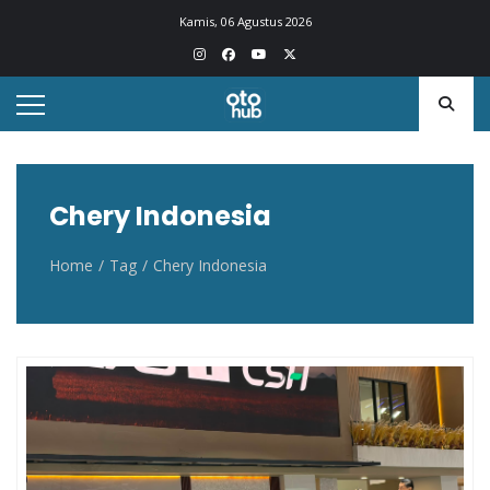
Otohub.co
Portal berita otomotif Indonesia terkini
Kamis, 06 Agustus 2026
Chery Indonesia
Home
Tag
Chery Indonesia