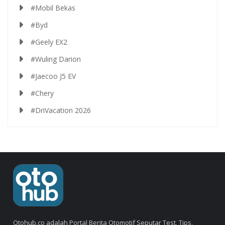
#Mobil Bekas
#Byd
#Geely EX2
#Wuling Darion
#Jaecoo J5 EV
#Chery
#DriVacation 2026
Otohub.co adalah Portal Berita Otomotif Seputar Test, Tips,