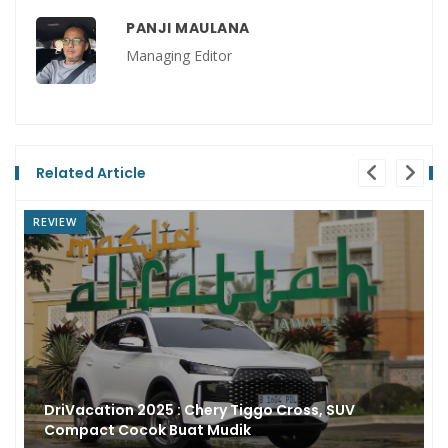
PANJI MAULANA
Managing Editor
Related Article
REVIEW
Komparasi Daihatsu Rocky e-Smart Hybrid vs
Chery Tiggo Cross CSH, Siapa Paling irit Bahan
Bakar?