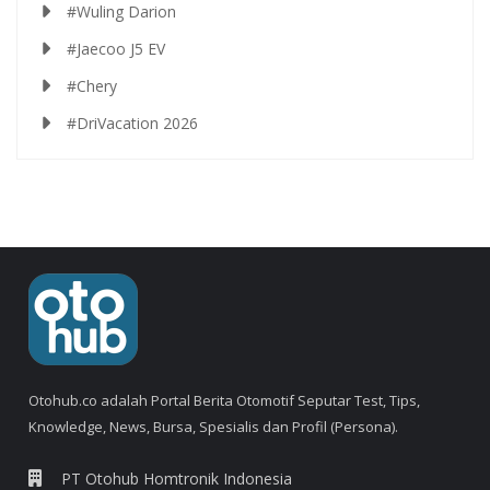
#Wuling Darion
#Jaecoo J5 EV
#Chery
#DriVacation 2026
Otohub.co adalah Portal Berita Otomotif Seputar Test, Tips,
Knowledge, News, Bursa, Spesialis dan Profil (Persona).
PT Otohub Homtronik Indonesia