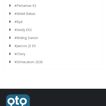
#Pertamax 92
#Mobil Bekas
#Byd
#Geely EX2
#Wuling Darion
#Jaecoo J5 EV
#Chery
#DriVacation 2026