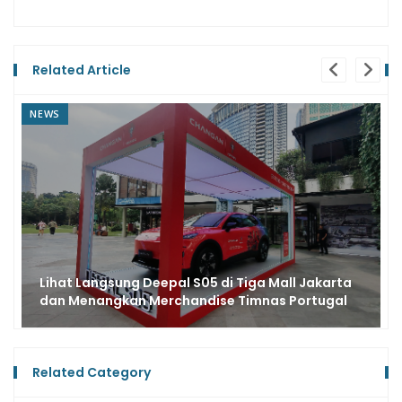
Related Article
REVIEW
Biar Nggak Nyesel Beli, Pahami Dulu Sistem REEV
pada Changan Deepal S05!
Related Category