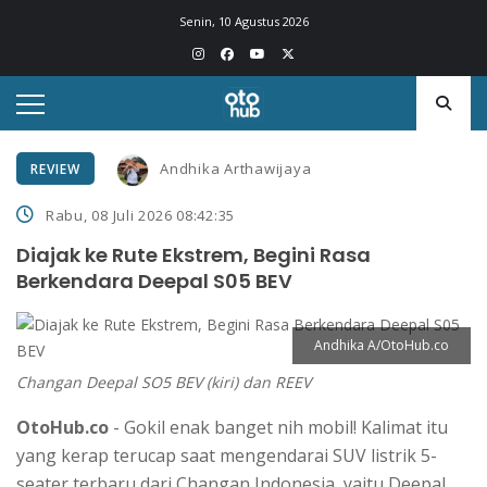
Senin, 10 Agustus 2026
Andhika Arthawijaya
REVIEW
Rabu, 08 Juli 2026 08:42:35
Diajak ke Rute Ekstrem, Begini Rasa
Berkendara Deepal S05 BEV
Andhika A/OtoHub.co
Changan Deepal SO5 BEV (kiri) dan REEV
OtoHub.co
- Gokil enak banget nih mobil! Kalimat itu
yang kerap terucap saat mengendarai SUV listrik 5-
seater terbaru dari Changan Indonesia, yaitu Deepal