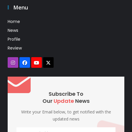
Menu
Home
News
Profile
Review
Subscribe To
Our
Update
News
Write your Email below, to get notified with the
updated news