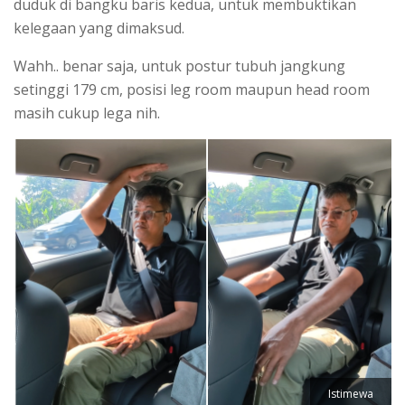
duduk di bangku baris kedua, untuk membuktikan
kelegaan yang dimaksud.
Wahh.. benar saja, untuk postur tubuh jangkung
setinggi 179 cm, posisi leg room maupun head room
masih cukup lega nih.
Istimewa