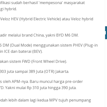
rifikasi sudah berhasil 'mempesona' masyarakat
i hybrid.
loz HEV (Hybrid Electric Vehicle) atau Veloz hybrid
adir melalui brand China, yakni BYD M6 DM.
6 DM (Dual Mode) menggunakan sistem PHEV (Plug-in
n ICE dan baterai (BEV).
kan sistem FWD (Front Wheel Drive).
303 juta sampai 389 Juta (OTR) Jakarta.
s oleh APM-nya. Baru muncul harga pre-order
D. Yakni mulai Rp 310 juta hingga 390 juta.
a bedah lebih dalam lagi kedua MPV tujuh penumpang