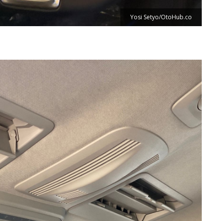
Yosi Setyo/OtoHub.co