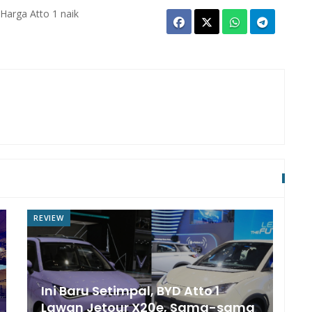
Harga Atto 1 naik
REVIEW
Ini Baru Setimpal, BYD Atto 1
Lawan Jetour X20e, Sama-sama