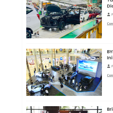
Di
Con
BY
In
Con
Br