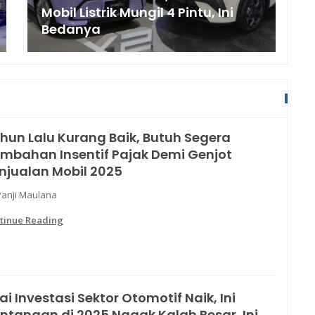
Mobil Listrik Mungil 4 Pintu, Ini
Bedanya
hun Lalu Kurang Baik, Butuh Segera
mbahan Insentif Pajak Demi Genjot
njualan Mobil 2025
Panji Maulana
tinue Reading
lai Investasi Sektor Otomotif Naik, Ini
ntangan di 2025 Nggak Kalah Besar, Ini