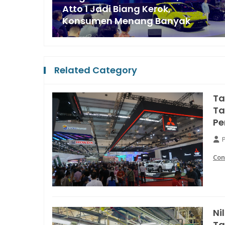
Atto 1 Jadi Biang Kerok,
Konsumen Menang Banyak
Related Category
Ta
Ta
Pe
Con
Ni
Ta