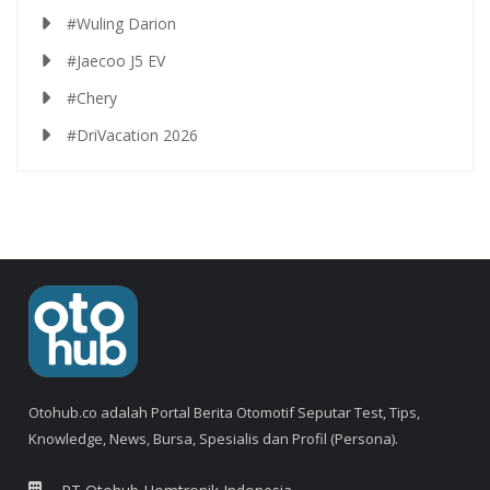
#Wuling Darion
#Jaecoo J5 EV
#Chery
#DriVacation 2026
Otohub.co adalah Portal Berita Otomotif Seputar Test, Tips,
Knowledge, News, Bursa, Spesialis dan Profil (Persona).