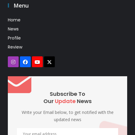
Menu
Home
News
Profile
Review
Subscribe To
Our
Update
News
Write your Email below, to get notified with the
updated news