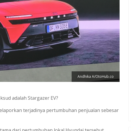
Andhika A/OtoHub.co
aksud adalah Stargazer EV?
elaporkan terjadinya pertumbuhan penjualan sebesar
utama dari pertumbuhan lokal Hyundai tersebut.