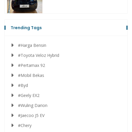
Trending Tags
#Harga Bensin
#Toyota Veloz Hybrid
#Pertamax 92
#Mobil Bekas
#Byd
#Geely EX2
#Wuling Darion
#Jaecoo J5 EV
#Chery