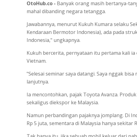
OtoHub.co -
Banyak orang masih bertanya-tany
mahal dibanding negara tetangga.
Jawabannya, menurut Kukuh Kumara selaku Sek
Kendaraan Bermotor Indonesia), ada pada struktu
Indonesia," ungkapnya.
Kukuh bercerita, pernyataan itu pertama kali i
Vietnam.
"Selesai seminar saya datangi. Saya nggak bis
lanjutnya.
Ia mencontohkan, pajak Toyota Avanza. Produk y
sekaligus diekspor ke Malaysia.
Namun perbandingan pajaknya jomplang. Di In
Rp 5 juta, sementara di Malaysia hanya sekitar R
Tak hanya itu, jika sebuah mobil keluar dari 