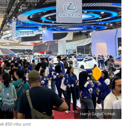
Harryt Dagu/OtoHub
k 850 ribu unit