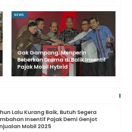
NEWS
N
Gak Gampang, Menperin
Beberkan Drama di Balik Insentif
Pajak Mobil Hybrid
hun Lalu Kurang Baik, Butuh Segera
mbahan Insentif Pajak Demi Genjot
njualan Mobil 2025