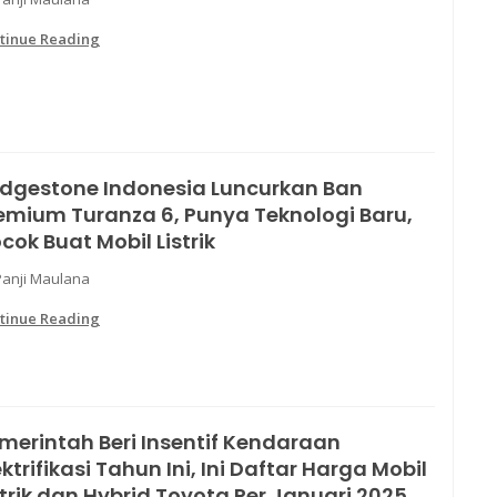
tinue Reading
idgestone Indonesia Luncurkan Ban
emium Turanza 6, Punya Teknologi Baru,
cok Buat Mobil Listrik
Panji Maulana
tinue Reading
merintah Beri Insentif Kendaraan
ektrifikasi Tahun Ini, Ini Daftar Harga Mobil
strik dan Hybrid Toyota Per Januari 2025