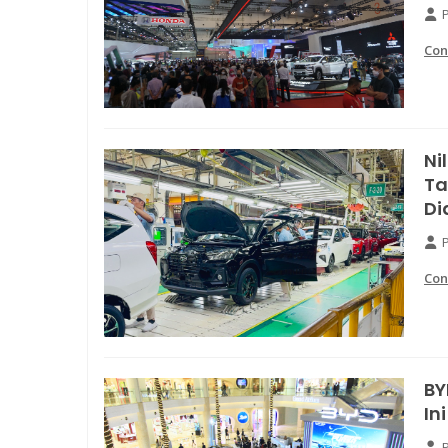
Con
Ni
Ta
Di
Con
BY
In