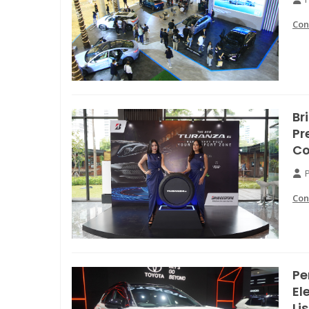
Con
Br
Pr
Co
Con
Pe
El
Li