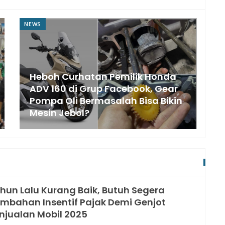
NEWS
Heboh Curhatan Pemilik Honda
ADV 160 di Grup Facebook, Gear
Pompa Oli Bermasalah Bisa Bikin
Mesin Jebol?
hun Lalu Kurang Baik, Butuh Segera
mbahan Insentif Pajak Demi Genjot
njualan Mobil 2025