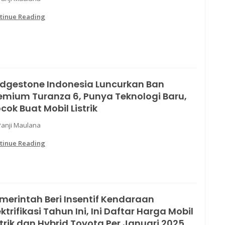
tinue Reading
idgestone Indonesia Luncurkan Ban
emium Turanza 6, Punya Teknologi Baru,
cok Buat Mobil Listrik
Panji Maulana
tinue Reading
merintah Beri Insentif Kendaraan
ektrifikasi Tahun Ini, Ini Daftar Harga Mobil
strik dan Hybrid Toyota Per Januari 2025