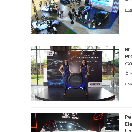
Con
Br
Pr
Co
Con
Pe
El
Li