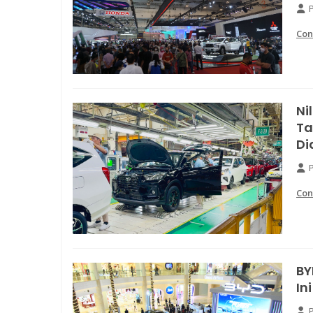
Con
Ni
Ta
Di
Con
BY
In