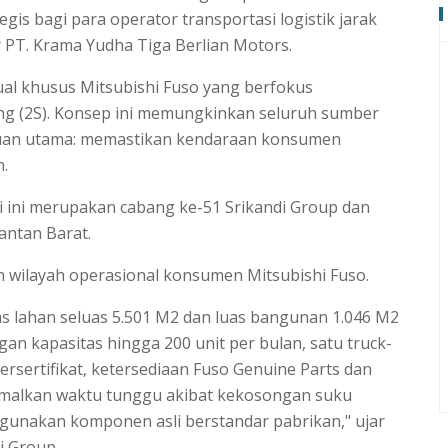
gis bagi para operator transportasi logistik jarak
r PT. Krama Yudha Tiga Berlian Motors.
ual khusus Mitsubishi Fuso yang berfokus
ng (2S). Konsep ini memungkinkan seluruh sumber
ujuan utama: memastikan kendaraan konsumen
.
ri ini merupakan cabang ke-51 Srikandi Group dan
antan Barat.
an wilayah operasional konsumen Mitsubishi Fuso.
tas lahan seluas 5.501 M2 dan luas bangunan 1.046 M2
gan kapasitas hingga 200 unit per bulan, satu truck-
ersertifikat, ketersediaan Fuso Genuine Parts dan
imalkan waktu tunggu akibat kekosongan suku
unakan komponen asli berstandar pabrikan," ujar
i Group.