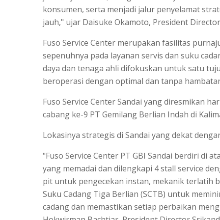
konsumen, serta menjadi jalur penyelamat strate
jauh," ujar Daisuke Okamoto, President Directo
Fuso Service Center merupakan fasilitas purnaj
sepenuhnya pada layanan servis dan suku cada
daya dan tenaga ahli difokuskan untuk satu t
beroperasi dengan optimal dan tanpa hambatan
Fuso Service Center Sandai yang diresmikan ha
cabang ke-9 PT Gemilang Berlian Indah di Kalim
Lokasinya strategis di Sandai yang dekat deng
"Fuso Service Center PT GBI Sandai berdiri di a
yang memadai dan dilengkapi 4 stall service den
pit untuk pengecekan instan, mekanik terlatih b
Suku Cadang Tiga Berlian (SCTB) untuk memin
cadang dan memastikan setiap perbaikan mengg
Hokwirman Bachtiar, President Director Srikand