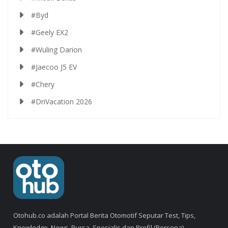
#Byd
#Geely EX2
#Wuling Darion
#Jaecoo J5 EV
#Chery
#DriVacation 2026
Otohub.co adalah Portal Berita Otomotif Seputar Test, Tips,
Knowledge, News, Bursa, Spesialis dan Profil (Persona).