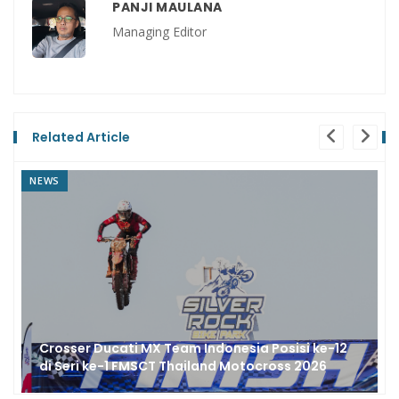
PANJI MAULANA
Managing Editor
Related Article
REVIEW
 ke-12
Hanya 873 Unit, Ducati Formula 73 Definisi 
026
Urban Café Racer Modern