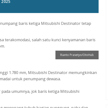
2025
enumpang baris ketiga Mitsubishi Destinator tetap
a terakomodasi, salah satu kunci kenyamanan baris
om.
Rianto Prasetyo/OtoHub
nggi 1.780 mm, Mitsubishi Destinator memungkinkan
emadai untuk penumpang dewasa.
 pada umumnya, jok baris ketiga Mitsubishi
ang menopang tubuh bagian punggung, paha dan