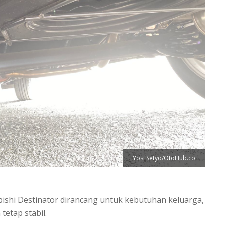
Yosi Setyo/OtoHub.co
bishi Destinator dirancang untuk kebutuhan keluarga,
etap stabil.