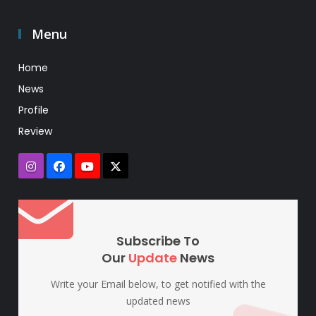
Menu
Home
News
Profile
Review
Subscribe To
Our
Update
News
Write your Email below, to get notified with the
updated news