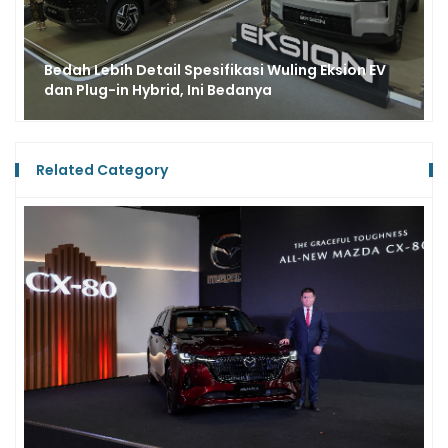
Lebih Detail Spesifikasi Wuling Eksion EV
Egy Maula
ug-in Hybrid, Ini Bedanya
Pertama 
Related Category