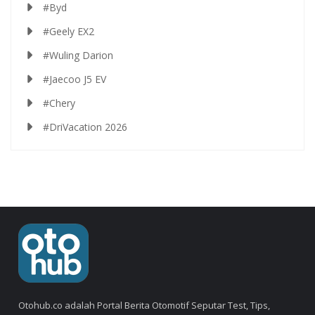
#Byd
#Geely EX2
#Wuling Darion
#Jaecoo J5 EV
#Chery
#DriVacation 2026
Otohub.co adalah Portal Berita Otomotif Seputar Test, Tips,