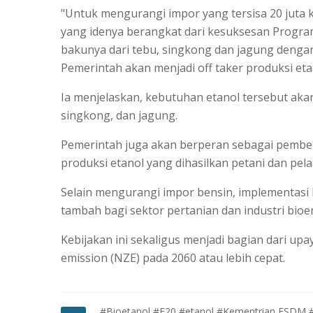
"Untuk mengurangi impor yang tersisa 20 juta 
yang idenya berangkat dari kesuksesan Program
bakunya dari tebu, singkong dan jagung dengan t
Pemerintah akan menjadi off taker produksi etan
Ia menjelaskan, kebutuhan etanol tersebut akan
singkong, dan jagung.
Pemerintah juga akan berperan sebagai pembel
produksi etanol yang dihasilkan petani dan pela
Selain mengurangi impor bensin, implementasi
tambah bagi sektor pertanian dan industri bioe
Kebijakan ini sekaligus menjadi bagian dari up
emission (NZE) pada 2060 atau lebih cepat.
#Bioetanol
#E20
#etanol
#Kementrian ESDM