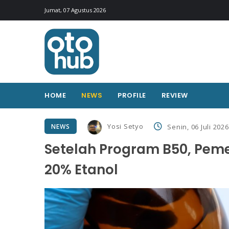
Jumat, 07 Agustus 2026
HOME
NEWS
PROFILE
REVIEW
Yosi Setyo
NEWS
Senin, 06 Juli 202
Setelah Program B50, Peme
20% Etanol