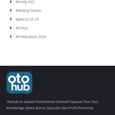
#Geely EX2
#Wuling Darion
#Jaecoo J5 EV
#Chery
#DriVacation 2026
Otohub.co adalah Portal Berita Otomotif Seputar Test, Tips,
Knowledge, News, Bursa, Spesialis dan Profil (Persona).