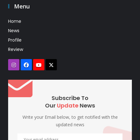
Menu
Home
News
Profile
Review
Subscribe To
Our
Update
News
Write your Email below, to get notified with the
updated news