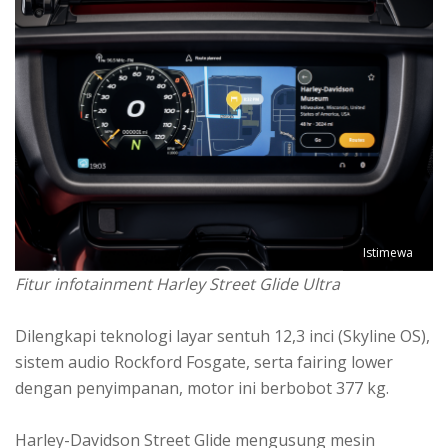
Istimewa
Fitur infotainment Harley Street Glide Ultra
Dilengkapi teknologi layar sentuh 12,3 inci (Skyline OS),
sistem audio Rockford Fosgate, serta fairing lower
dengan penyimpanan, motor ini berbobot 377 kg.
Harley-Davidson Street Glide mengusung mesin