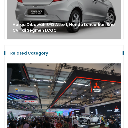
Dibawah BYD Atto 1, Honda Luncurkan Brio
Salut, K
i Segmen LCGC
Kalahkan
Related Category