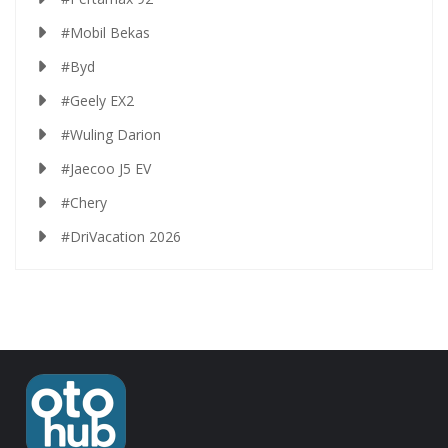
#Mobil Bekas
#Byd
#Geely EX2
#Wuling Darion
#Jaecoo J5 EV
#Chery
#DriVacation 2026