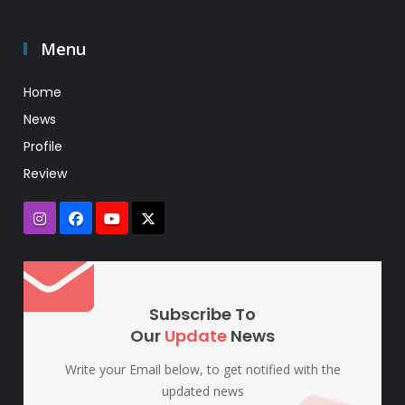
Menu
Home
News
Profile
Review
Subscribe To
Our
Update
News
Write your Email below, to get notified with the
updated news