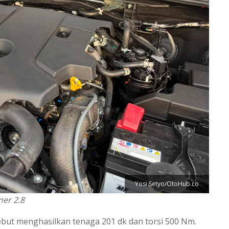
Yosi Setyo/OtoHub.co
er 2.8
sebut menghasilkan tenaga 201 dk dan torsi 500 Nm.