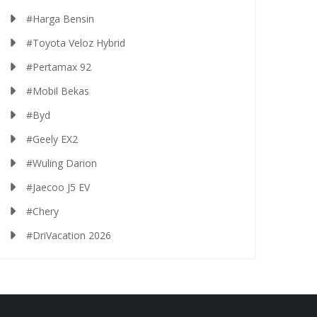
#Harga Bensin
#Toyota Veloz Hybrid
#Pertamax 92
#Mobil Bekas
#Byd
#Geely EX2
#Wuling Darion
#Jaecoo J5 EV
#Chery
#DriVacation 2026