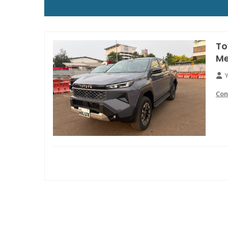
To
Me
Con