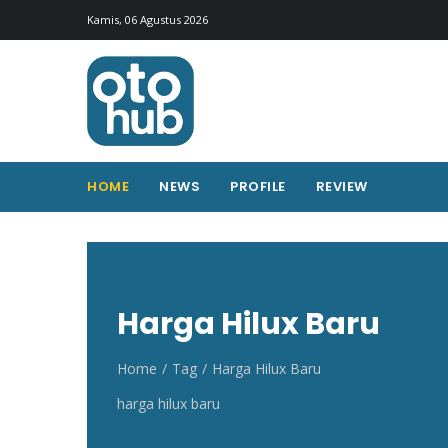
Otohub.co
Portal berita otomotif Indonesia terkini
Kamis, 06 Agustus 2026
HOME
NEWS
PROFILE
REVIEW
Harga Hilux Baru
Home
Tag
Harga Hilux Baru
harga hilux baru